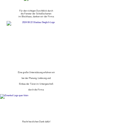
Für den richtigen Durchblick durch
die Fenster der Schießscharten
im Blockhaus, danken wir der Firma
Eine große Unterstützung erfuhren wir
bei der Planung, Lieferung und
Einbau der Türen im Untergeschoß
durch die Firma
Recht herzlichen Dank dafür!