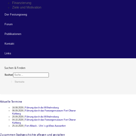
Finanzierung
Ziele und Motivation
Der Festungsweg
Forum
Publikationen
Kontakt
Links
Suchen & Finden
Suchen
Startseite
Aktuelle Termine
16.08.2026 |
Führung durch die Wilhelmsburg
06.09.2026 |
Führung durch das Festungsmuseum Fort Oberer
Kuhberg
20.09.2026 |
Führung durch die Wilhelmsburg
04.10.2026 |
Führung durch das Festungsmuseum Fort Oberer
Kuhberg
25.10.2026 |
Fort Albeck - Ulm`s größtes Aussenfort
Zusammen Stadtgeschichte pflegen und gestalten