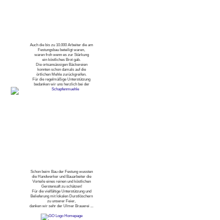
Auch die bis zu 10.000 Arbeiter die am
Festungsbau beteiligt waren,
waren froh wenn es zur Stärkung
ein köstliches Brot gab.
Die ortsansässigen Bäckereien
konnten schon damals auf die
örtlichen Mehle zurückgreifen.
Für die regelmäßige Unterstützung
bedanken wir uns herzlich bei der
Schon beim Bau der Festung wussten
die Handwerker und Bauarbeiter die
Vorteile eines reinen und köstlichen
Gerstensaft zu schätzen!
Für die vielfältige Unterstützung und
Belieferung mit lokalen Durstlöschern
zu unserer Feier,
danken wir sehr der Ulmer Brauerei ...