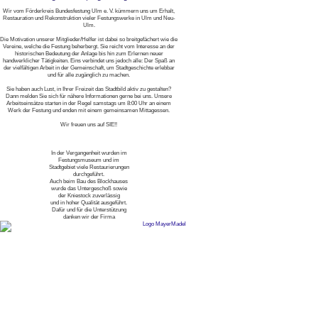
Wir vom Förderkreis Bundesfestung Ulm e. V. kümmern uns um Erhalt,
Restauration und Rekonstruktion vieler Festungswerke in Ulm und Neu-
Ulm.
Die Motivation unserer Mitglieder/Helfer ist dabei so breitgefächert wie die
Vereine, welche die Festung beherbergt. Sie reicht vom Interesse an der
historischen Bedeutung der Anlage bis hin zum Erlernen neuer
handwerklicher Tätigkeiten. Eins verbindet uns jedoch alle: Der Spaß an
der vielfältigen Arbeit in der Gemeinschaft, um Stadtgeschichte erlebbar
und für alle zugänglich zu machen.
Sie haben auch Lust, in Ihrer Freizeit das Stadtbild aktiv zu gestalten?
Dann melden Sie sich für nähere Informationen gerne bei uns. Unsere
Arbeitseinsätze starten in der Regel samstags um 8:00 Uhr an einem
Werk der Festung und enden mit einem gemeinsamen Mittagessen.
Wir freuen uns auf SIE!!
In der Vergangenheit wurden im
Festungsmuseum und im
Stadtgebiet viele Restaurierungen
durchgeführt.
Auch beim Bau des Blockhauses
wurde das Untergeschoß sowie
der Kniestock zuverlässig
und in hoher Qualität ausgeführt.
Dafür und für die Unterstützung
danken wir der Firma