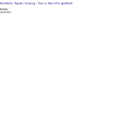
Rückblick: Tag der Festung - Tore in Neu-Ulm geöffnet!
Details
18.08.2024