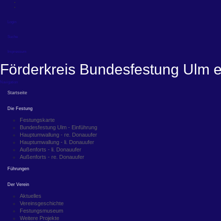
Login
Suche
Impressum
Förderkreis Bundesfestung Ulm e
Navigation
Startseite
Die Festung
Festungskarte
Bundesfestung Ulm - Einführung
Hauptumwallung - re. Donauufer
Hauptumwallung - li. Donauufer
Außenforts - li. Donauufer
Außenforts - re. Donauufer
Führungen
Der Verein
Aktuelles
Vereinsgeschichte
Festungsmuseum
Weitere Projekte