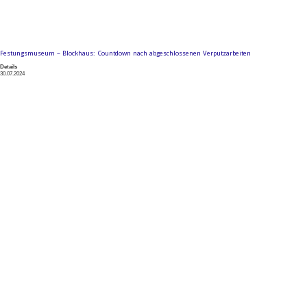
Festungsmuseum – Blockhaus: Countdown nach abgeschlossenen Verputzarbeiten
Details
30.07.2024