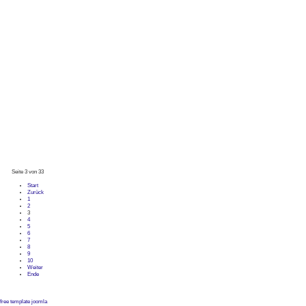
Seite 3 von 33
Start
Zurück
1
2
3
4
5
6
7
8
9
10
Weiter
Ende
free template joomla