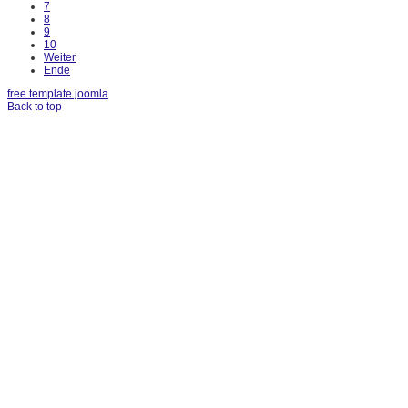
7
8
9
10
Weiter
Ende
free template joomla
Back to top