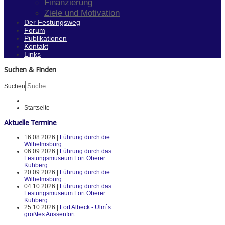
Finanzierung
Ziele und Motivation
Der Festungsweg
Forum
Publikationen
Kontakt
Links
Suchen & Finden
Suchen
Startseite
Aktuelle Termine
16.08.2026 |
Führung durch die
Wilhelmsburg
06.09.2026 |
Führung durch das
Festungsmuseum Fort Oberer
Kuhberg
20.09.2026 |
Führung durch die
Wilhelmsburg
04.10.2026 |
Führung durch das
Festungsmuseum Fort Oberer
Kuhberg
25.10.2026 |
Fort Albeck - Ulm`s
größtes Aussenfort