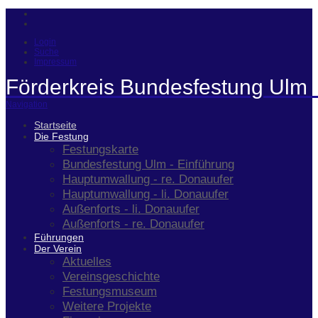
Login
Suche
Impressum
Förderkreis Bundesfestung Ulm 
Navigation
Startseite
Die Festung
Festungskarte
Bundesfestung Ulm - Einführung
Hauptumwallung - re. Donauufer
Hauptumwallung - li. Donauufer
Außenforts - li. Donauufer
Außenforts - re. Donauufer
Führungen
Der Verein
Aktuelles
Vereinsgeschichte
Festungsmuseum
Weitere Projekte