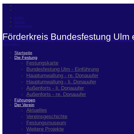
Login
Suche
Impressum
Förderkreis Bundesfestung Ulm 
Navigation
Startseite
Die Festung
Festungskarte
Bundesfestung Ulm - Einführung
Hauptumwallung - re. Donauufer
Hauptumwallung - li. Donauufer
Außenforts - li. Donauufer
Außenforts - re. Donauufer
Führungen
Der Verein
Aktuelles
Vereinsgeschichte
Festungsmuseum
Weitere Projekte