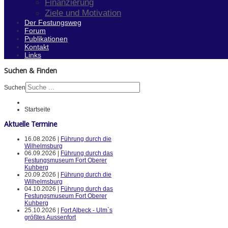
Finanzierung
Ziele und Motivation
Der Festungsweg
Forum
Publikationen
Kontakt
Links
Suchen & Finden
Suchen
Startseite
Aktuelle Termine
16.08.2026 |
Führung durch die
Wilhelmsburg
06.09.2026 |
Führung durch das
Festungsmuseum Fort Oberer
Kuhberg
20.09.2026 |
Führung durch die
Wilhelmsburg
04.10.2026 |
Führung durch das
Festungsmuseum Fort Oberer
Kuhberg
25.10.2026 |
Fort Albeck - Ulm`s
größtes Aussenfort