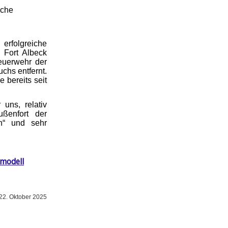
iche
rfolgreiche
 Fort Albeck
euerwehr der
chs entfernt.
 bereits seit
uns, relativ
ußenfort der
h“ und sehr
smodell
22. Oktober 2025