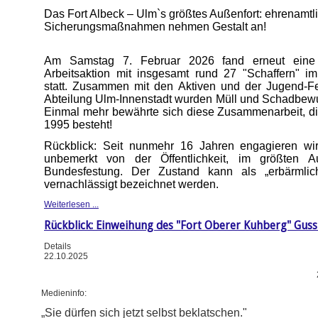
Das Fort Albeck – Ulm`s größtes Außenfort: ehrenamtl
Sicherungsmaßnahmen nehmen Gestalt an!
Am Samstag 7. Februar 2026 fand erneut eine e
Arbeitsaktion mit insgesamt rund 27 "Schaffern" im
statt. Zusammen mit den Aktiven und der Jugend-F
Abteilung Ulm-Innenstadt wurden Müll und Schadbewu
Einmal mehr bewährte sich diese Zusammenarbeit, die
1995 besteht!
Rückblick: Seit nunmehr 16 Jahren engagieren wir 
unbemerkt von der Öffentlichkeit, im größten A
Bundesfestung. Der Zustand kann als „erbärmlic
vernachlässigt bezeichnet werden.
Weiterlesen ...
Rückblick: Einweihung des "Fort Oberer Kuhberg" Gus
Details
22.10.2025
Medieninfo:
„Sie dürfen sich jetzt selbst beklatschen."