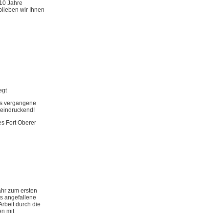
 10 Jahre
blieben wir Ihnen
egt
as vergangene
eeindruckend!
s Fort Oberer
ahr zum ersten
is angefallene
rbeit durch die
en mit