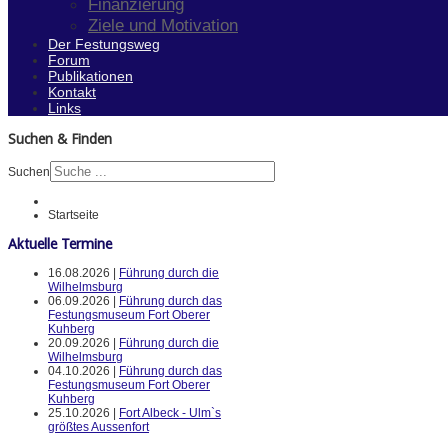
Finanzierung
Ziele und Motivation
Der Festungsweg
Forum
Publikationen
Kontakt
Links
Suchen & Finden
Suchen
Startseite
Aktuelle Termine
16.08.2026 |
Führung durch die
Wilhelmsburg
06.09.2026 |
Führung durch das
Festungsmuseum Fort Oberer
Kuhberg
20.09.2026 |
Führung durch die
Wilhelmsburg
04.10.2026 |
Führung durch das
Festungsmuseum Fort Oberer
Kuhberg
25.10.2026 |
Fort Albeck - Ulm`s
größtes Aussenfort