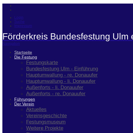
Login
Suche
Impressum
Förderkreis Bundesfestung Ulm 
Navigation
Startseite
Die Festung
Festungskarte
Bundesfestung Ulm - Einführung
Hauptumwallung - re. Donauufer
Hauptumwallung - li. Donauufer
Außenforts - li. Donauufer
Außenforts - re. Donauufer
Führungen
Der Verein
Aktuelles
Vereinsgeschichte
Festungsmuseum
Weitere Projekte