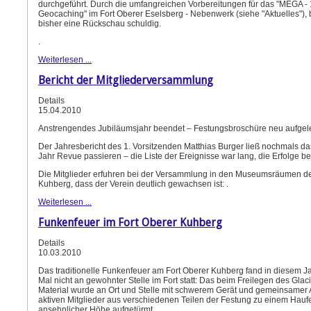
durchgeführt. Durch die umfangreichen Vorbereitungen für das "MEGA -
Geocaching" im Fort Oberer Eselsberg - Nebenwerk (siehe "Aktuelles"), 
bisher eine Rückschau schuldig.
.
Weiterlesen ...
Bericht der Mitgliederversammlung
Details
15.04.2010
Anstrengendes Jubiläumsjahr beendet – Festungsbroschüre neu aufgel
Der Jahresbericht des 1. Vorsitzenden Matthias Burger ließ nochmals d
Jahr Revue passieren – die Liste der Ereignisse war lang, die Erfolge b
Die Mitglieder erfuhren bei der Versammlung in den Museumsräumen de
Kuhberg, dass der Verein deutlich gewachsen ist:
.
Weiterlesen ...
Funkenfeuer im Fort Oberer Kuhberg
Details
10.03.2010
Das traditionelle Funkenfeuer am Fort Oberer Kuhberg fand in diesem J
Mal nicht an gewohnter Stelle im Fort statt: Das beim Freilegen des Glac
Material wurde an Ort und Stelle mit schwerem Gerät und gemeinsamer A
aktiven Mitglieder aus verschiedenen Teilen der Festung zu einem Hauf
ansehnlicher Höhe aufgetürmt.