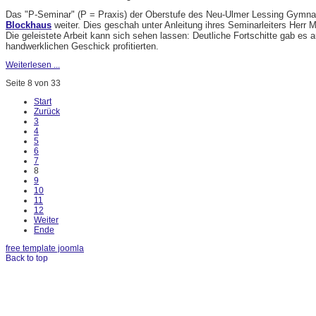
Das "P-Seminar" (P = Praxis) der Oberstufe des Neu-Ulmer Lessing Gymnas
Blockhaus
weiter. Dies geschah unter Anleitung ihres Seminarleiters Herr M
Die geleistete Arbeit kann sich sehen lassen: Deutliche Fortschitte gab es
handwerklichen Geschick profitierten.
Weiterlesen ...
Seite 8 von 33
Start
Zurück
3
4
5
6
7
8
9
10
11
12
Weiter
Ende
free template joomla
Back to top