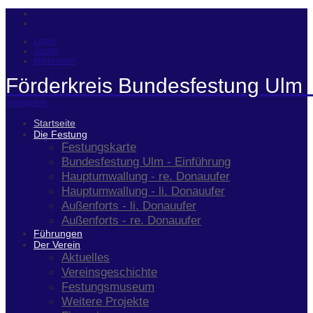
Login
Suche
Impressum
Förderkreis Bundesfestung Ulm 
Navigation
Startseite
Die Festung
Festungskarte
Bundesfestung Ulm - Einführung
Hauptumwallung - re. Donauufer
Hauptumwallung - li. Donauufer
Außenforts - li. Donauufer
Außenforts - re. Donauufer
Führungen
Der Verein
Aktuelles
Vereinsgeschichte
Festungsmuseum
Weitere Projekte