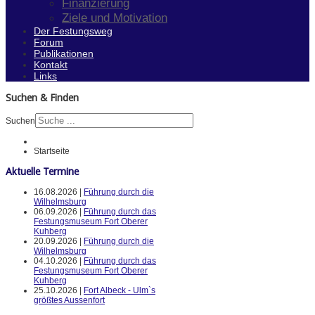
Finanzierung
Ziele und Motivation
Der Festungsweg
Forum
Publikationen
Kontakt
Links
Suchen & Finden
Suchen
Startseite
Aktuelle Termine
16.08.2026 |
Führung durch die
Wilhelmsburg
06.09.2026 |
Führung durch das
Festungsmuseum Fort Oberer
Kuhberg
20.09.2026 |
Führung durch die
Wilhelmsburg
04.10.2026 |
Führung durch das
Festungsmuseum Fort Oberer
Kuhberg
25.10.2026 |
Fort Albeck - Ulm`s
größtes Aussenfort