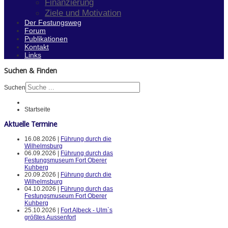
Finanzierung
Ziele und Motivation
Der Festungsweg
Forum
Publikationen
Kontakt
Links
Suchen & Finden
Suchen
Startseite
Aktuelle Termine
16.08.2026 |
Führung durch die
Wilhelmsburg
06.09.2026 |
Führung durch das
Festungsmuseum Fort Oberer
Kuhberg
20.09.2026 |
Führung durch die
Wilhelmsburg
04.10.2026 |
Führung durch das
Festungsmuseum Fort Oberer
Kuhberg
25.10.2026 |
Fort Albeck - Ulm`s
größtes Aussenfort