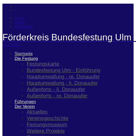
Login
Suche
Impressum
Förderkreis Bundesfestung Ulm 
Navigation
Startseite
Die Festung
Festungskarte
Bundesfestung Ulm - Einführung
Hauptumwallung - re. Donauufer
Hauptumwallung - li. Donauufer
Außenforts - li. Donauufer
Außenforts - re. Donauufer
Führungen
Der Verein
Aktuelles
Vereinsgeschichte
Festungsmuseum
Weitere Projekte