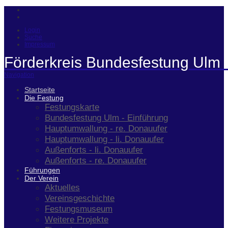
Login
Suche
Impressum
Förderkreis Bundesfestung Ulm 
Navigation
Startseite
Die Festung
Festungskarte
Bundesfestung Ulm - Einführung
Hauptumwallung - re. Donauufer
Hauptumwallung - li. Donauufer
Außenforts - li. Donauufer
Außenforts - re. Donauufer
Führungen
Der Verein
Aktuelles
Vereinsgeschichte
Festungsmuseum
Weitere Projekte