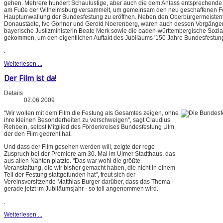
gehen. Mehrere hundert Schaulustige, aber auch die dem Anlass entsprechende
am Fuße der Wilhelmsburg versammelt, um gemeinsam den neu geschaffenen F
Hauptumwallung der Bundesfestung zu eröffnen. Neben den Oberbürgermeistern
Donaustädte, Ivo Gönner und Gerold Noerenberg, waren auch dessen Vorgänger
bayerische Justizministerin Beate Merk sowie die baden-württembergische Sozial
gekommen, um den eigentlichen Auftakt des Jubiläums '150 Jahre Bundesfestung' 
.
Weiterlesen ...
Der Film ist da!
Details
02.06.2009
"Wir wollen mit dem Film die Festung als Gesamtes zeigen, ohne
ihre kleinen Besonderheiten zu verschweigen", sagt Claudius
Rehbein, selbst Mitglied des Förderkreises Bundesfestung Ulm,
der den Film gedreht hat.
Und dass der Film gesehen werden will, zeigte der rege
Zuspruch bei der Premiere am 30. Mai im Ulmer Stadthaus, das
aus allen Nähten platzte. "Das war wohl die größte
Veranstaltung, die wir bisher gemacht haben, die nicht in einem
Teil der Festung stattgefunden hat", freut sich der
Vereinsvorsitzende Matthias Burger darüber, dass das Thema -
gerade jetzt im Jubiläumsjahr - so toll angenommen wird.
.
Weiterlesen ...