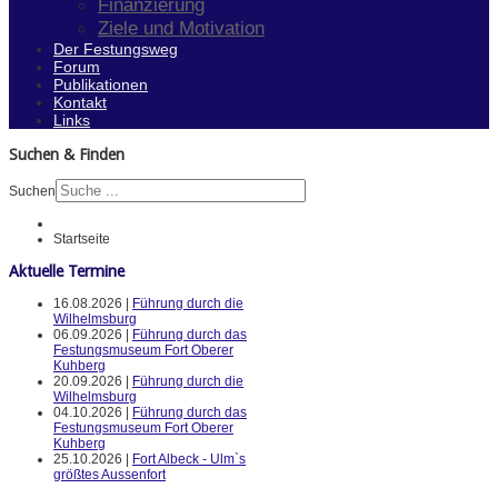
Finanzierung
Ziele und Motivation
Der Festungsweg
Forum
Publikationen
Kontakt
Links
Suchen & Finden
Suchen
Startseite
Aktuelle Termine
16.08.2026 |
Führung durch die
Wilhelmsburg
06.09.2026 |
Führung durch das
Festungsmuseum Fort Oberer
Kuhberg
20.09.2026 |
Führung durch die
Wilhelmsburg
04.10.2026 |
Führung durch das
Festungsmuseum Fort Oberer
Kuhberg
25.10.2026 |
Fort Albeck - Ulm`s
größtes Aussenfort