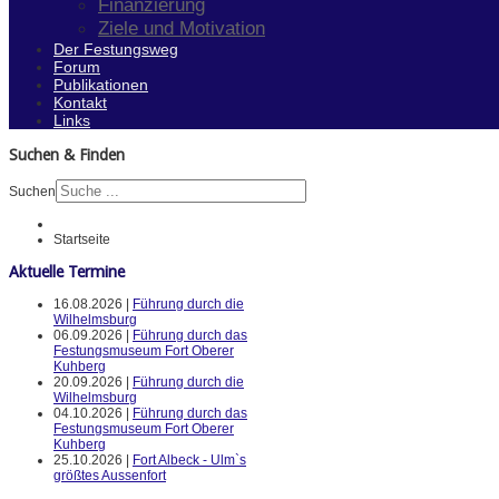
Finanzierung
Ziele und Motivation
Der Festungsweg
Forum
Publikationen
Kontakt
Links
Suchen & Finden
Suchen
Startseite
Aktuelle Termine
16.08.2026 |
Führung durch die
Wilhelmsburg
06.09.2026 |
Führung durch das
Festungsmuseum Fort Oberer
Kuhberg
20.09.2026 |
Führung durch die
Wilhelmsburg
04.10.2026 |
Führung durch das
Festungsmuseum Fort Oberer
Kuhberg
25.10.2026 |
Fort Albeck - Ulm`s
größtes Aussenfort