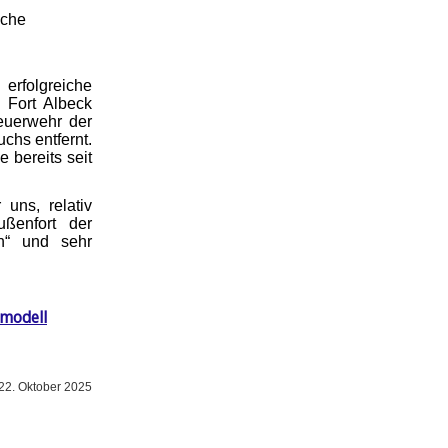
iche
rfolgreiche
 Fort Albeck
euerwehr der
chs entfernt.
 bereits seit
uns, relativ
ußenfort der
h“ und sehr
smodell
22. Oktober 2025