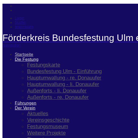
Login
Suche
Impressum
Förderkreis Bundesfestung Ulm 
Navigation
Startseite
Die Festung
Festungskarte
Bundesfestung Ulm - Einführung
Hauptumwallung - re. Donauufer
Hauptumwallung - li. Donauufer
Außenforts - li. Donauufer
Außenforts - re. Donauufer
Führungen
Der Verein
Aktuelles
Vereinsgeschichte
Festungsmuseum
Weitere Projekte