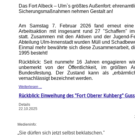
Das Fort Albeck – Ulm`s größtes Außenfort: ehrenamtl
Sicherungsmaßnahmen nehmen Gestalt an!
Am Samstag 7. Februar 2026 fand erneut eine e
Arbeitsaktion mit insgesamt rund 27 "Schaffern" im
statt. Zusammen mit den Aktiven und der Jugend-F
Abteilung Ulm-Innenstadt wurden Müll und Schadbewu
Einmal mehr bewährte sich diese Zusammenarbeit, die
1995 besteht!
Rückblick: Seit nunmehr 16 Jahren engagieren wir 
unbemerkt von der Öffentlichkeit, im größten A
Bundesfestung. Der Zustand kann als „erbärmlic
vernachlässigt bezeichnet werden.
Weiterlesen ...
Rückblick: Einweihung des "Fort Oberer Kuhberg" Gus
Details
22.10.2025
Medieninfo:
„Sie dürfen sich jetzt selbst beklatschen."