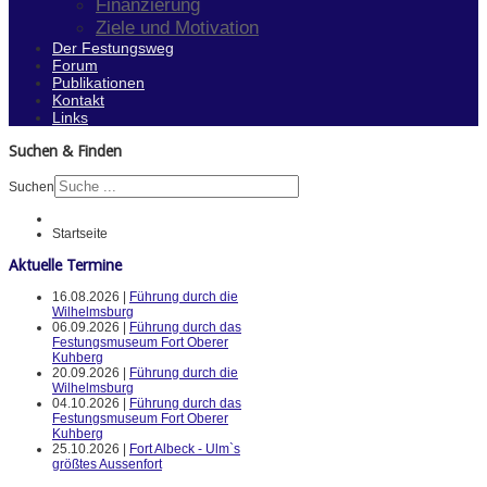
Finanzierung
Ziele und Motivation
Der Festungsweg
Forum
Publikationen
Kontakt
Links
Suchen & Finden
Suchen
Startseite
Aktuelle Termine
16.08.2026 |
Führung durch die
Wilhelmsburg
06.09.2026 |
Führung durch das
Festungsmuseum Fort Oberer
Kuhberg
20.09.2026 |
Führung durch die
Wilhelmsburg
04.10.2026 |
Führung durch das
Festungsmuseum Fort Oberer
Kuhberg
25.10.2026 |
Fort Albeck - Ulm`s
größtes Aussenfort