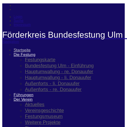
Login
Suche
Impressum
Förderkreis Bundesfestung Ulm 
Navigation
Startseite
Die Festung
Festungskarte
Bundesfestung Ulm - Einführung
Hauptumwallung - re. Donauufer
Hauptumwallung - li. Donauufer
Außenforts - li. Donauufer
Außenforts - re. Donauufer
Führungen
Der Verein
Aktuelles
Vereinsgeschichte
Festungsmuseum
Weitere Projekte