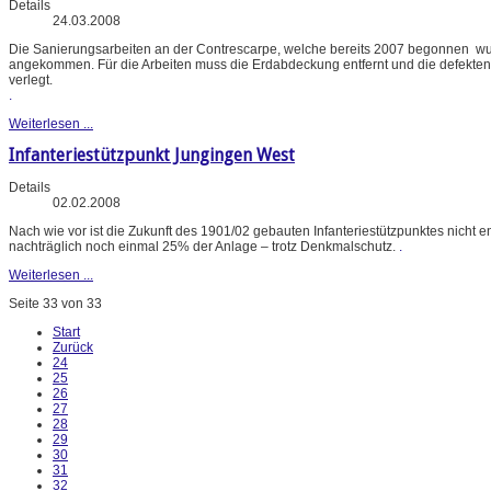
Details
24.03.2008
Die Sanierungsarbeiten an der Contrescarpe, welche bereits 2007 begonnen wurd
angekommen. Für die Arbeiten muss die Erdabdeckung entfernt und die defekten S
verlegt.
.
Weiterlesen ...
Infanteriestützpunkt Jungingen West
Details
02.02.2008
Nach wie vor ist die Zukunft des 1901/02 gebauten Infanteriestützpunktes nicht
nachträglich noch einmal 25% der Anlage – trotz Denkmalschutz.
.
Weiterlesen ...
Seite 33 von 33
Start
Zurück
24
25
26
27
28
29
30
31
32