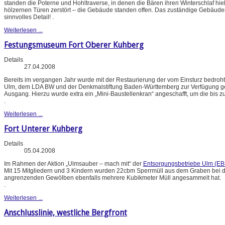
standen die Poterne und Hohltraverse, in denen die Bären ihren Winterschlaf hie
hölzernen Türen zerstört – die Gebäude standen offen. Das zuständige Gebäud
sinnvolles Detail!
.
Weiterlesen ...
Festungsmuseum Fort Oberer Kuhberg
Details
27.04.2008
Bereits im vergangen Jahr wurde mit der Restaurierung der vom Einsturz bedroht
Ulm, dem LDA BW und der Denkmalstiftung Baden-Württemberg zur Verfügung gestel
Ausgang. Hierzu wurde extra ein „Mini-Baustellenkran“ angeschafft, um die bis 
.
Weiterlesen ...
Fort Unterer Kuhberg
Details
05.04.2008
Im Rahmen der Aktion „Ulmsauber – mach mit“ der
Entsorgungsbetriebe Ulm (EB
Mit 15 Mitgliedern und 3 Kindern wurden 22cbm Sperrmüll aus dem Graben bei de
angrenzenden Gewölben ebenfalls mehrere Kubikmeter Müll angesammelt hat.
.
Weiterlesen ...
Anschlusslinie, westliche Bergfront