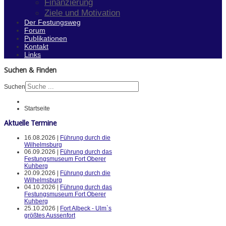
Finanzierung
Ziele und Motivation
Der Festungsweg
Forum
Publikationen
Kontakt
Links
Suchen & Finden
Suchen
Startseite
Aktuelle Termine
16.08.2026 |
Führung durch die
Wilhelmsburg
06.09.2026 |
Führung durch das
Festungsmuseum Fort Oberer
Kuhberg
20.09.2026 |
Führung durch die
Wilhelmsburg
04.10.2026 |
Führung durch das
Festungsmuseum Fort Oberer
Kuhberg
25.10.2026 |
Fort Albeck - Ulm`s
größtes Aussenfort