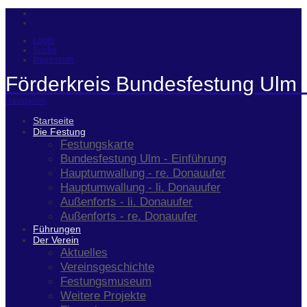
Login
Suche
Impressum
Förderkreis Bundesfestung Ulm 
Navigation
Startseite
Die Festung
Festungskarte
Bundesfestung Ulm - Einführung
Hauptumwallung - re. Donauufer
Hauptumwallung - li. Donauufer
Außenforts - li. Donauufer
Außenforts - re. Donauufer
Führungen
Der Verein
Aktuelles
Vereinsgeschichte
Festungsmuseum
Weitere Projekte