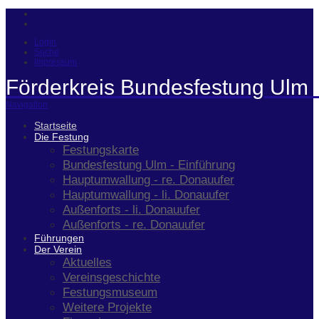
Login
Suche
Impressum
Förderkreis Bundesfestung Ulm 
Navigation
Startseite
Die Festung
Festungskarte
Bundesfestung Ulm - Einführung
Hauptumwallung - re. Donauufer
Hauptumwallung - li. Donauufer
Außenforts - li. Donauufer
Außenforts - re. Donauufer
Führungen
Der Verein
Aktuelles
Vereinsgeschichte
Festungsmuseum
Weitere Projekte