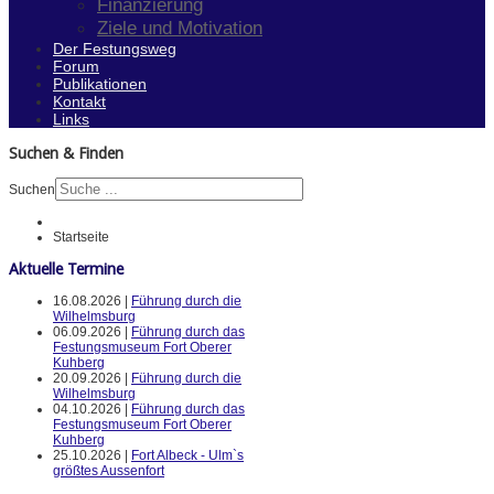
Finanzierung
Ziele und Motivation
Der Festungsweg
Forum
Publikationen
Kontakt
Links
Suchen & Finden
Suchen
Startseite
Aktuelle Termine
16.08.2026 |
Führung durch die
Wilhelmsburg
06.09.2026 |
Führung durch das
Festungsmuseum Fort Oberer
Kuhberg
20.09.2026 |
Führung durch die
Wilhelmsburg
04.10.2026 |
Führung durch das
Festungsmuseum Fort Oberer
Kuhberg
25.10.2026 |
Fort Albeck - Ulm`s
größtes Aussenfort