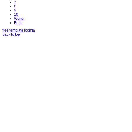
7
8
9
10
Weiter
Ende
free template joomla
Back to top