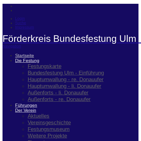
Login
Suche
Impressum
Förderkreis Bundesfestung Ulm 
Navigation
Startseite
Die Festung
Festungskarte
Bundesfestung Ulm - Einführung
Hauptumwallung - re. Donauufer
Hauptumwallung - li. Donauufer
Außenforts - li. Donauufer
Außenforts - re. Donauufer
Führungen
Der Verein
Aktuelles
Vereinsgeschichte
Festungsmuseum
Weitere Projekte