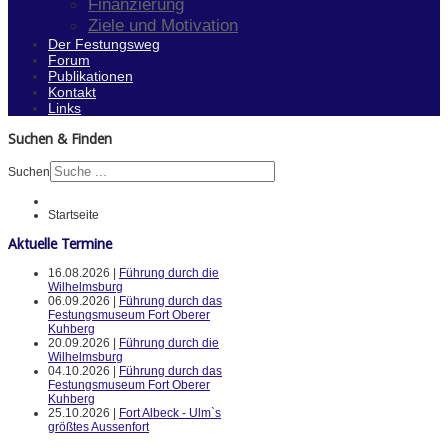
Finanzierung
Ziele und Motivation
Der Festungsweg
Forum
Publikationen
Kontakt
Links
Suchen & Finden
Suchen
Startseite
Aktuelle Termine
16.08.2026 |
Führung durch die
Wilhelmsburg
06.09.2026 |
Führung durch das
Festungsmuseum Fort Oberer
Kuhberg
20.09.2026 |
Führung durch die
Wilhelmsburg
04.10.2026 |
Führung durch das
Festungsmuseum Fort Oberer
Kuhberg
25.10.2026 |
Fort Albeck - Ulm`s
größtes Aussenfort