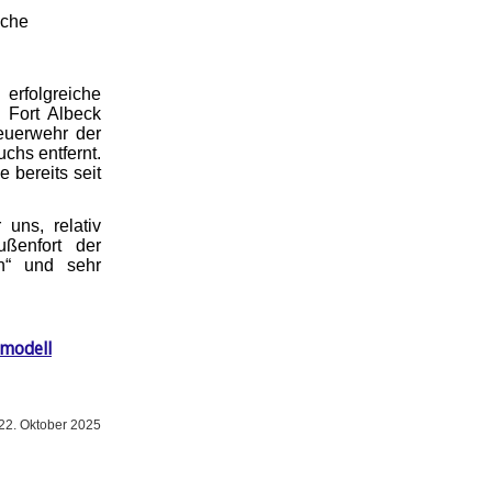
iche
rfolgreiche
 Fort Albeck
euerwehr der
chs entfernt.
 bereits seit
uns, relativ
ußenfort der
h“ und sehr
smodell
22. Oktober 2025