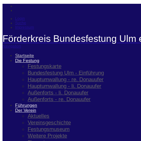
Login
Suche
Impressum
Förderkreis Bundesfestung Ulm 
Navigation
Startseite
Die Festung
Festungskarte
Bundesfestung Ulm - Einführung
Hauptumwallung - re. Donauufer
Hauptumwallung - li. Donauufer
Außenforts - li. Donauufer
Außenforts - re. Donauufer
Führungen
Der Verein
Aktuelles
Vereinsgeschichte
Festungsmuseum
Weitere Projekte