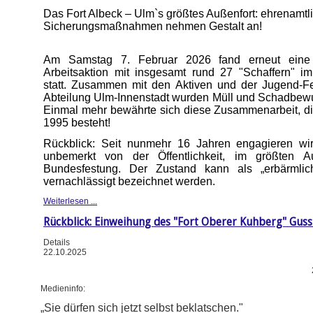
Das Fort Albeck – Ulm`s größtes Außenfort: ehrenamtl
Sicherungsmaßnahmen nehmen Gestalt an!
Am Samstag 7. Februar 2026 fand erneut eine e
Arbeitsaktion mit insgesamt rund 27 "Schaffern" im
statt. Zusammen mit den Aktiven und der Jugend-F
Abteilung Ulm-Innenstadt wurden Müll und Schadbewu
Einmal mehr bewährte sich diese Zusammenarbeit, die
1995 besteht!
Rückblick: Seit nunmehr 16 Jahren engagieren wir 
unbemerkt von der Öffentlichkeit, im größten A
Bundesfestung. Der Zustand kann als „erbärmlic
vernachlässigt bezeichnet werden.
Weiterlesen ...
Rückblick: Einweihung des "Fort Oberer Kuhberg" Gus
Details
22.10.2025
Medieninfo:
„Sie dürfen sich jetzt selbst beklatschen."