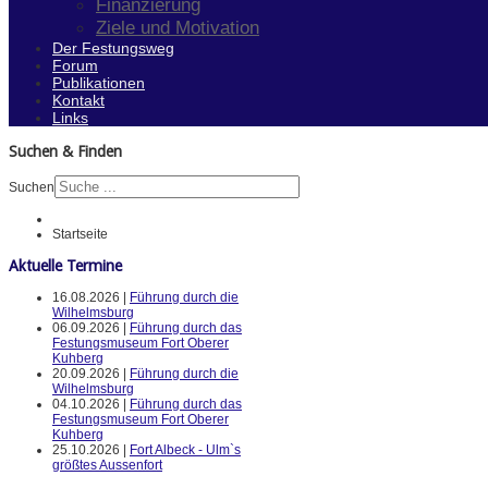
Finanzierung
Ziele und Motivation
Der Festungsweg
Forum
Publikationen
Kontakt
Links
Suchen & Finden
Suchen
Startseite
Aktuelle Termine
16.08.2026 |
Führung durch die
Wilhelmsburg
06.09.2026 |
Führung durch das
Festungsmuseum Fort Oberer
Kuhberg
20.09.2026 |
Führung durch die
Wilhelmsburg
04.10.2026 |
Führung durch das
Festungsmuseum Fort Oberer
Kuhberg
25.10.2026 |
Fort Albeck - Ulm`s
größtes Aussenfort