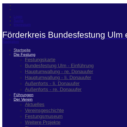
Login
Suche
Impressum
Förderkreis Bundesfestung Ulm 
Navigation
Startseite
Die Festung
Festungskarte
Bundesfestung Ulm - Einführung
Hauptumwallung - re. Donauufer
Hauptumwallung - li. Donauufer
Außenforts - li. Donauufer
Außenforts - re. Donauufer
Führungen
Der Verein
Aktuelles
Vereinsgeschichte
Festungsmuseum
Weitere Projekte