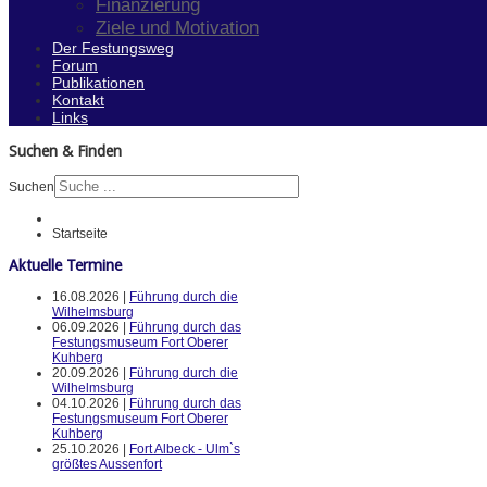
Finanzierung
Ziele und Motivation
Der Festungsweg
Forum
Publikationen
Kontakt
Links
Suchen & Finden
Suchen
Startseite
Aktuelle Termine
16.08.2026 |
Führung durch die
Wilhelmsburg
06.09.2026 |
Führung durch das
Festungsmuseum Fort Oberer
Kuhberg
20.09.2026 |
Führung durch die
Wilhelmsburg
04.10.2026 |
Führung durch das
Festungsmuseum Fort Oberer
Kuhberg
25.10.2026 |
Fort Albeck - Ulm`s
größtes Aussenfort