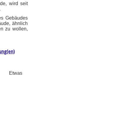
e, wird seit
.
des Gebäudes
äude, ähnlich
n zu wollen,
ung(en)
Etwas